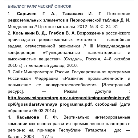
БИБЛИОГРАФИЧЕСКИЙ СПИСОК
1.
Сарычев Г. А., Тананаев И. Г.
Положение
редкоземельных элементов в Периодической таблице Д. И.
Менделеева // Цветные металлы. 2012. № 3. С. 24–31.
2.
Косынкин В. Д., Глебов В. А.
Возрождение российского
производства редкоземельных металлов — важнейшая
задача отечественной экономики // III Международная
конференция «Функциональные наноматериалы и
высокочистые вещества» (Суздаль, Россия, 4–8 октября
2010 г.) : пленарный доклад. 2010.
3. Сайт Минпромторга России. Государственная программа
Российской Федерации «Развитие промышленности и
повышение ее конкурентоспособности» [Электронный
ресурс]. — Режим доступа :
http://www.minpromtorg.gov.ru/reposit/minprom/ministry/f
cp/8/gosudarstvennaya_programma.pdf
, свободный (дата
обращения 05.03.2014).
4.
Касымова Г. Ф.
Вертикально интегрированные
компании как основа развития промышленных кластеров в
регионе: на примере Республики Татарстан : дис. —
Казань, 2008. — 177 с.