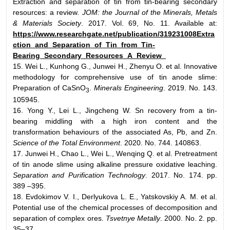
Extraction and separation of tin from tin-bearing secondary
resources: a review
. JOM: the Journal of the Minerals, Metals
& Materials Society
. 2017. Vol. 69, No. 11. Available at:
https://www.researchgate.net/publication/319231008Extra
ction_and_Separation_of_Tin_from_Tin-
Bearing_Secondary_Resources_A_Review_
15. Wei L., Kunhong G., Junwei H., Zhenyu O. et al. Innovative
methodology for comprehensive use of tin anode slime:
Preparation of CaSnO
.
Minerals Engineering
. 2019. No. 143.
3
105945.
16. Yong Y., Lei L., Jingcheng W. Sn recovery from a tin-
bearing middling with a high iron content and the
transformation behaviours of the associated As, Pb, and Zn.
Science of the Total Environment
. 2020. No. 744. 140863.
17. Junwei H., Chao L., Wei L., Wenqing Q. et al. Pretreatment
of tin anode slime using alkaline pressure oxidative leaching.
Separation and Purification Technology
. 2017. No. 174. pp.
389 –395.
18. Evdokimov V. I., Derlyukova L. E., Yatskovskiy A. M. et al.
Potential use of the chemical processes of decomposition and
separation of complex ores.
Tsvetnye Metally
. 2000. No. 2. pp.
35–37.