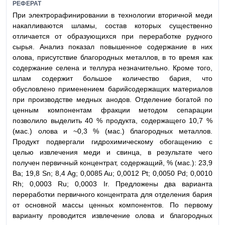
РЕФЕРАТ
При электрорафинировании в технологии вторичной меди
накапливаются шламы, состав которых существенно
отличается от образующихся при переработке рудного
сырья. Анализ показал повышенное содержание в них
олова, присутствие благородных металлов, в то время как
содержание селена и теллура незначительно. Кроме того,
шлам содержит большое количество бария, что
обусловлено применением барийсодержащих материалов
при производстве медных анодов. Отделение богатой по
ценным компонентам фракции методом сепарации
позволило выделить 40 % продукта, содержащего 10,7 %
(мас.) олова и ~0,3 % (мас.) благородных металлов.
Продукт подвергали гидрохимическому обогащению с
целью извлечения меди и свинца, в результате чего
получен первичный концентрат, содержащий, % (мас.): 23,9
Ba; 19,8 Sn; 8,4 Ag; 0,0085 Au; 0,0012 Pt; 0,0050 Pd; 0,0010
Rh; 0,0003 Ru; 0,0003 Ir. Предложены два варианта
переработки первичного концентрата для отделения бария
от основной массы ценных компонентов. По первому
варианту проводится извлечение олова и благородных