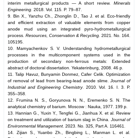
interim metallurgical products — A short review.
Minerals
Engineering
. 2018. Vol. 115. P. 79–87.
9. Bin X., Yanzhu Ch., Zhonglin D., Tao J. et al. Eco-friendly
and efficient extraction of valuable elements from copper
anode mud using an integrated pyro-hydrometallurgical
process.
Resources, Conservation & Recycling
. 2021. No. 164.
105195.
10. Mamyachenkov S. V. Understanding hydrometallurgical
processes in the multicomponent systems used in the
production of secondary non-ferrous metals: Extended
abstract of doctoral dissertation. Yekaterinburg, 2008. 46 p.
11. Talip Havuz, Bunyamin Donmez, Cafer Celik. Optimization
of removal of lead from bearing-lead anode slime.
Journal of
Industrial and Engineering Chemistry
. 2010. Vol. 16. I. 3. P.
355–358.
12. Frumina N. S., Goryunova N. N., Eremenko S. N. The
analytical chemistry of barium. Moscow : Nauka, 1977. 199 p.
13. Hannian G., Yuxin Y., Tengfei G., Jianhua X. et al. Review
on treatment and utilization of barium slag in China.
Journal of
Environmental Management
. 2023. No. 325, Part A. 116461.
14. Zijian S., Yuanbo Zh., Bingbing L., Manman L. et al.