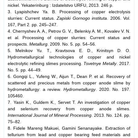
nickel. Yekaterinburg : Izdatelstvo URFU, 2013. 246 p.
3. Lyapishchev Ya. B. Processing of copper electrolysis
slurries: Current status.
Zapiski Gornogo instituta
. 2006. Vol.
167, Part 2. pp. 245–247.
4. Chernyshev A. A., Petrov G. V., Belenkiy A. M., Kovalev V. N.
et al. Processing of copper slurries: Current status and
prospects.
Metallurg
. 2009. No. 5. pp. 54–56.
5. Melnikov Yu. T., Kravtsova E. D., Krinitsyn D. O.
Hydrometallurgical technologies of copper and nickel
electrolytic refining slimes processing.
Tsvetnye Metally
. 2017.
No. 5. pp. 44–49.
6. Gongqi L., Yufeng W., Aijun T., Dean P. et al. Recovery of
scattered and precious metals from copper anode slime by
hydrometallurgy: a review.
Hydrometallurgy
. 2020. No. 197.
105460.
7. Yasin K., Guldem K., Servet T. An investigation of copper
and selenium recovery from copper anode slimes.
International Journal of Mineral Processing
. 2013. No. 124. pp.
75–82.
8. Fidele Mareng Makuei, Gamini Senanayake. Extraction of
tellurium from lead and copper bearing feed materials and