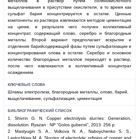
металлов в раствор путем солянокислотного
выщелачивания в присутствии окислителя, в то время как
сульфат бария концентрируется в остатке. Ценные
компоненты из раствора извлекаются методом цементации
на цинке, в результате чего получен коллективный
концентрат, содержащий олово, серебро и благородные
металлы. Второй вариант предполагает вскрытие и
отделение барийсодержащей фазы путем сульфатизации и
концентрирования олова в остатке. Серебро и основное
количество благородных металлов переходят в раствор,
после чего извлекаются в коллективный концентрат
осаждением.
КЛЮЧЕВЫЕ СЛОВА
Шламы электролиза, благородные металлы, олово, барий,
выщелачивание, сульфатизация, цементация
БИБЛИОГРАФИЧЕСКИЙ СПИСОК
1. Shivrin G. N. Copper electrolysis slurries: Generation,
dissolution. Ryazan : NP “Golos gubernii”, 2013. 256 p.
2. Mastyugin S. A., Volkova N. A., Naboychenko S. S.,
Lastochkina M. A. Slurries of electrolytic refining of copper and