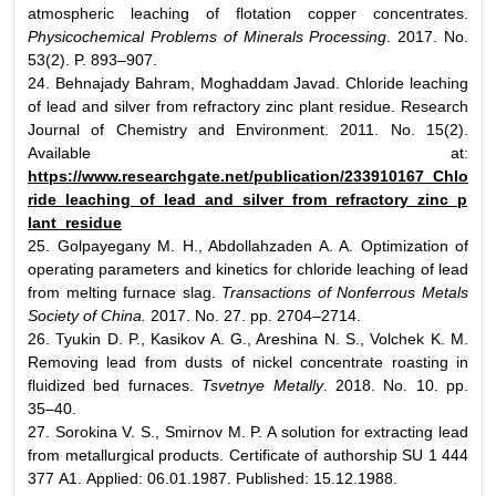
atmospheric leaching of flotation copper concentrates.
Physicochemical Problems of Minerals Processing
. 2017. No.
53(2). P. 893–907.
24. Behnajady Bahram, Moghaddam Javad. Chloride leaching
of lead and silver from refractory zinc plant residue. Research
Journal of Chemistry and Environment. 2011. No. 15(2).
Available at:
https://www.researchgate.net/publication/233910167_Chlo
ride_leaching_of_lead_and_silver_from_refractory_zinc_p
lant_residue
25. Golpayegany M. H., Abdollahzaden A. A. Optimization of
operating parameters and kinetics for chloride leaching of lead
from melting furnace slag.
Transactions of Nonferrous Metals
Society of China.
2017. No. 27. pp. 2704–2714.
26. Tyukin D. P., Kasikov A. G., Areshina N. S., Volchek K. M.
Removing lead from dusts of nickel concentrate roasting in
fluidized bed furnaces.
Tsvetnye Metally
. 2018. No. 10. pp.
35–40.
27. Sorokina V. S., Smirnov M. P. A solution for extracting lead
from metallurgical products. Certificate of authorship SU 1 444
377 А1. Applied: 06.01.1987. Published: 15.12.1988.