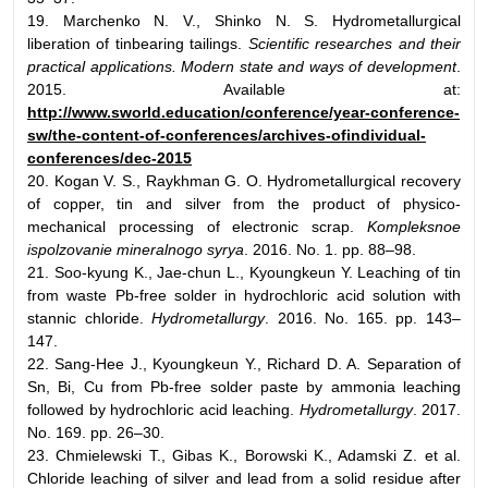
19. Marchenko N. V., Shinko N. S. Hydrometallurgical
liberation of tinbearing tailings.
Scientific researches and their
practical applications. Modern state and ways of development
.
2015. Available at:
http://www.sworld.education/conference/year-conference-
sw/the-content-of-сonferences/archives-ofindividual-
conferences/dec-2015
20. Kogan V. S., Raykhman G. O. Hydrometallurgical recovery
of copper, tin and silver from the product of physico-
mechanical processing of electronic scrap.
Kompleksnoe
ispolzovanie mineralnogo syrya
. 2016. No. 1. pp. 88–98.
21. Soo-kyung K., Jae-chun L., Kyoungkeun Y. Leaching of tin
from waste Pb-free solder in hydrochloric acid solution with
stannic chloride.
Hydrometallurgy
. 2016. No. 165. pp. 143–
147.
22. Sang-Hee J., Kyoungkeun Y., Richard D. A. Separation of
Sn, Bi, Cu from Pb-free solder paste by ammonia leaching
followed by hydrochloric acid leaching.
Hydrometallurgy
. 2017.
No. 169. pp. 26–30.
23. Chmielewski T., Gibas K., Borowski K., Adamski Z. et al.
Chloride leaching of silver and lead from a solid residue after