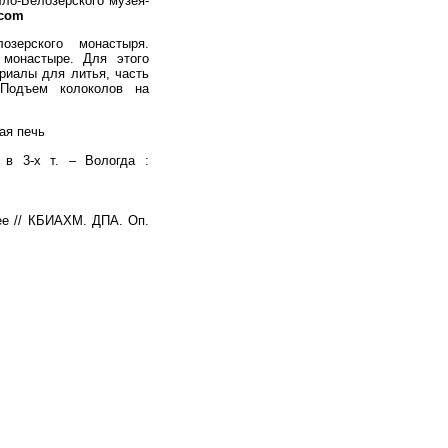
лло-Белозерского музея-
.com
озерского монастыря.
монастыре. Для этого
риалы для литья, часть
 Подъем колоколов на
ая печь
 в 3-х т. – Вологда :
ее // КБИАХМ. ДПА. Оп.