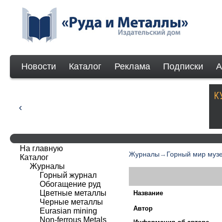
Новости
Каталог
Реклама
Подписки
А
На главную
Журналы
→
Горный мир муз
Каталог
Журналы
Горный журнал
Обогащение руд
Цветные металлы
Название
Черные металлы
Автор
Eurasian mining
Non-ferrous Мetals