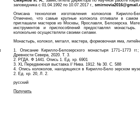
Смирнов И. А.
, заместитель директора по научной работе Кири
заповедника с 01.04.1992 по 10.07.2017 г.,
smirnovia2016@gmail
Описана технология изготовления колоколов Кирилло-Бел
Отмечено, что самые крупные колокола отливали в самом 
приглашали мастеров из Москвы, Ярославля, Белозерска. Мате
инструментов и приспособлений предоставлял монастырь.
колокольню осуществляли своими силами.
Монастырь, колокол, металл, мастера, формовочная яма, литейн
к
1. Описание Кирилло-Белозерского монастыря 1771–1773 гг.;
Древности Севера, 2020. Т. 3.
2. РГДА. Ф 1441. Опись 1. Ед. хр. 6901
3. XL Передвижная выставка // Нива. 1912. № 30. С. 588
4. Опись колоколов, находящихся в Кирилло-Бело зерском муз
2. Ед. хр. 20, Л. 2.
русский
Получить