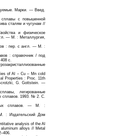
уемые. Марки. — Введ.
 сплавы с повышенной
ива сталям и чугунам //
ойства и физическое
нгл. — М. : Металлургия,
 : пер. с англ. — М. :
вов : справочник / под
 408 с.
озакристаллизованные
ies of Al – Cu – Mn cold
al Properties : Proc. 11th
Scrotzki, G. Gottstein. —
плавы, легированные
 сплавов. 1993. № 2. С.
вых сплавов. — М. :
. : Издательский Дом
itative analysis of the Al
aluminum alloys // Metal
2–406.