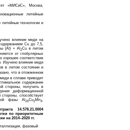
итет «МИСиС», Москва,
нновационные литейные
е литейные технологии и
учено влияние меди на
одержанием Cu до 7,5,
ы (Al) + Al
Cu в литом
2
еняется от глобулярных
но хорошее соответствие
. Изучено влияние меди
в в литом состоянии и
азано, что в отожженном
 меди в сплаве приводит
оптимальное содержание
ой стороны, получить в
едения деформационной
й стороны, способствует
ной фазы Al
Cu
Mn
,
20
2
3
нтракта 14.578.21.0004
тки по приоритет
ным
и на 2014–2020 гг.
сталлизация, фазовый