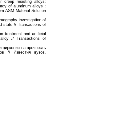
reep resisting alloys:
urgy of aluminum alloys :
om ASM Material Solution
omography investigation of
id state // Transactions of
n treatment and artificial
lloy // Transactions of
 циркония на прочность
ов // Известия вузов.