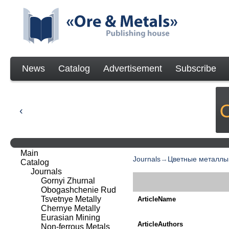
News
Catalog
Advertisement
Subscribe
Main
Journals
→
Цветные металлы
Catalog
Journals
Gornyi Zhurnal
Obogashchenie Rud
Tsvetnye Metally
ArticleName
Chernye Metally
Eurasian Mining
ArticleAuthors
Non-ferrous Metals