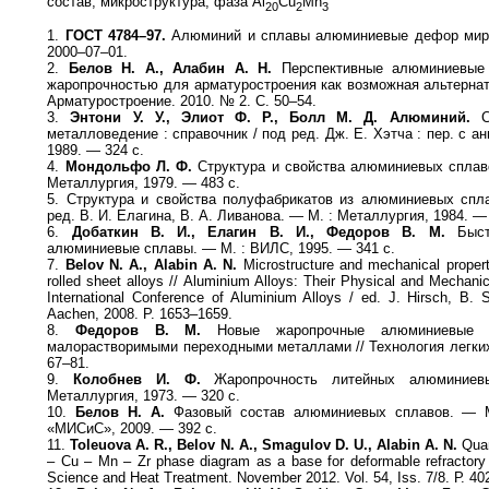
состав, микроструктура, фаза Al
Cu
Mn
20
2
3
1.
ГОСТ 4784–97.
Алюминий и сплавы алюминиевые дефор мир
2000–07–01.
2.
Белов Н. А., Алабин А. Н.
Перспективные алюминиевые
жаропрочностью для арматуростроения как возможная альтернат
Арматуростроение. 2010. № 2. C. 50–54.
3.
Энтони У. У., Элиот Ф. Р., Болл М. Д. Алюминий.
Св
металловедение : справочник / под ред. Дж. Е. Хэтча : пер. с а
1989. — 324 с.
4.
Мондольфо Л. Ф.
Структура и свойства алюминиевых сплавов
Металлургия, 1979. — 483 с.
5. Структура и свойства полуфабрикатов из алюминиевых спла
ред. В. И. Елагина, В. А. Ливанова. — М. : Металлургия, 1984. —
6.
Добаткин В. И., Елагин В. И., Федоров В. М.
Быстр
алюминиевые сплавы. — М. : ВИЛС, 1995. — 341 с.
7.
Belov N. A., Alabin A. N.
Microstructure and mechanical propert
rolled sheet alloys // Aluminium Alloys: Their Physical and Mechanic
International Conference of Aluminium Alloys / ed. J. Hirsch, B. 
Aachen, 2008. P. 1653–1659.
8.
Федоров В. М.
Новые жаропрочные алюминиевые с
малорастворимыми переходными металлами // Технология легких
67–81.
9.
Колобнев И. Ф.
Жаропрочность литейных алюминие
Металлургия, 1973. — 320 с.
10.
Белов Н. А.
Фазовый состав алюминиевых сплавов. — М
«МИСиС», 2009. — 392 с.
11.
Toleuova A. R., Belov N. A., Smagulov D. U., Alabin A. N.
Quant
– Cu – Mn – Zr phase diagram as a base for deformable refractory 
Science and Heat Treatment. November 2012. Vol. 54, Iss. 7/8. Р. 40