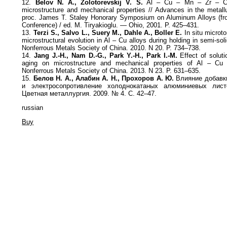
12.
Belov N. A., Zolotorevskij V. S.
Al – Cu – Mn – Zr – Cr c
microstructure and mechanical properties // Advances in the metall
proc. James T. Staley Honorary Symposium on Aluminum Alloys (fr
Conference) / ed. M. Tiryakioglu. — Ohio, 2001. P. 425–431.
13.
Terzi S., Salvo L., Suery M., Dahle A., Boller E.
In situ microt
microstructural evolution in Al – Cu alloys during holding in semi-sol
Nonferrous Metals Society of China. 2010. N 20. P. 734–738.
14.
Jang J.-H., Nam D.-G., Park Y.-H., Park I.-M.
Effect of solutio
aging on microstructure and mechanical properties of Al – Cu a
Nonferrous Metals Society of China. 2013. N 23. P. 631–635.
15.
Белов Н. А., Алабин А. Н., Прохоров А. Ю.
Влияние добавки
и электросопротивление холоднокатаных алюминиевых лист
Цветная металлургия. 2009. № 4. С. 42–47.
russian
Buy