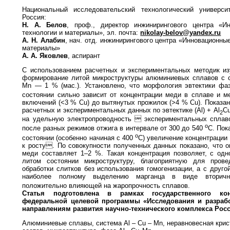
Национальный исследовательский технологический универс
Россия:
Н. А. Белов
, проф., директор инжинирингового центра «И
технологии и материалы», эл. почта:
nikolay-belov@yandex.ru
А. Н. Алабин
, нач. отд. инжинирингового центра «Инновационны
материалы»
А. А. Яковлев
, аспирант
С использованием расчетных и экспериментальных методик из
формирование литой микроструктуры алюминиевых сплавов с с
Mn — 1 % (мас.). Установлено, что морфология эвтектики фаз
состоянии сильно зависит от концентрации меди в сплаве и м
включений (<3 % Cu) до вытянутых прожилок (>4 % Cu). Показа
расчетных и экспериментальных данных по эвтектике (Al) + Al
Cu
2
на удельную электропроводность  экспериментальных сплаво
о
после разных режимов отжига в интервале от 300 до 540
С. Пок
о
состоянии (особенно начиная с 400
С) увеличение концентрации
к росту. По совокупности полученных данных показано, что 
меди составляет 1–2 %. Такая концентрация позволяет, с одн
литом состоянии микроструктуру, благоприятную для пров
обработки слитков без использования гомогенизации, а с друго
наиболее полному выделению марганца в виде вторич
положительно влияющей на жаропрочность сплавов.
Статья подготовлена в рамках государственного
ко
федеральной целевой про
граммы «Исследования и разрабо
направлениям развития научно-технического
комплекса Росси
Алюминиевые сплавы, система Al – Cu – Mn, неравновесная кри