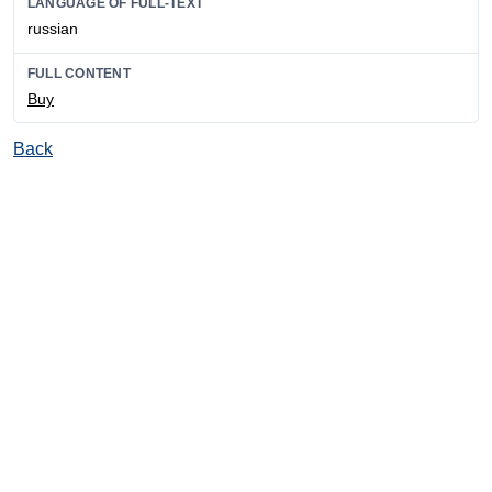
LANGUAGE OF FULL-TEXT
russian
FULL CONTENT
Buy
Back
© Ore and Metals Publishing House 2011-2026