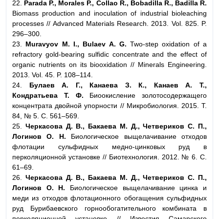
22.
Parada P., Morales P., Collao R., Bobadilla R., Badilla R.
Biomass production and inoculation of industrial bioleaching
processes // Advanced Materials Research. 2013. Vol. 825. P.
296–300.
23.
Muravyov M. I., Bulaev A. G.
Two-step oxidation of a
refractory gold-bearing sulfidic concentrate and the effect of
organic nutrients on its biooxidation // Minerals Engineering.
2013. Vol. 45. P. 108–114.
24.
Булаев А. Г., Канаева З. К., Канаев А. Т.,
Кондратьева Т. Ф.
Биоокисление золотосодержащего
концентрата двойной упорности // Микробиология. 2015. Т.
84, № 5. С. 561–569.
25.
Черкасова Д. В., Бакаева М. Д., Четвериков С. П.,
Логинов О. Н.
Биологическое выщелачивание отходов
флотации сульфидных медно-цинковых руд в
перколяционной установке // Биотехнология. 2012. № 6. С.
61–69.
26.
Черкасова Д. В., Бакаева М. Д., Четвериков С. П.,
Логинов О. Н.
Биологическое выщелачивание цинка и
меди из отходов флотационного обогащения сульфидных
руд Бурибаевского горнообогатительного комбината в
перколяционной установке // Известия Самарского