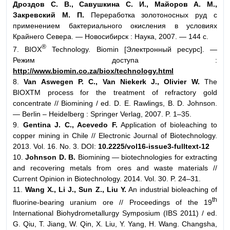
Дроздов С. В., Савушкина С. И., Майоров А. М.,
Закревский М. П.
Переработка золотоносных руд с
применением бактериального окисления в условиях
Крайнего Севера. — Новосибирск : Наука, 2007. — 144 с.
®
7. BIOX
Technology. Biomin [Электронный ресурс]. —
Режим доступа :
http://www.biomin.co.za/biox/technology.html
8.
Van Aswegen P. C., Van Niekerk J., Olivier W.
The
BIOXΤΜ process for the treatment of refractory gold
concentrate // Biomining / ed. D. E. Rawlings, B. D. Johnson.
— Berlin – Heidelberg : Springer Verlag, 2007. P. 1–35.
9.
Gentina J. C., Acevedo F.
Application of bioleaching to
copper mining in Chile // Electronic Journal of Biotechnology.
2013. Vol. 16. No. 3. DOI:
10.2225/vol16-issue3-fulltext-12
10.
Johnson D. B.
Biomining — biotechnologies for extracting
and recovering metals from ores and waste materials //
Current Opinion in Biotechnology. 2014. Vol. 30. P. 24–31.
11.
Wang X., Li J., Sun Z., Liu Y.
An industrial bioleaching of
th
fluorine-bearing uranium ore // Proceedings of the 19
International Biohydrometallurgy Symposium (IBS 2011) / ed.
G. Qiu, T. Jiang, W. Qin, X. Liu, Y. Yang, H. Wang. Changsha,