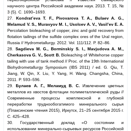
научного центра Российской академии наук. 2013. Т. 15, №
3 (5). С. 1690–1693.
27.
Kondrat’eva T. F., Pivovarova T. A., Bulaev A. G.,
Melamud V. S., Muravyov M. I., Usolcev A. V., Vasil’ev E. A.
Percolation bioleaching of copper, zinc and gold recovery from
flotation tailings of the sulfide complex ores of the Ural region,
Russia // Hydrometallurgy. 2012. Vol. 111/112. P. 82–86.
28.
Sagdieva M. G., Borminskiy S. I., Mavjudova A. M.,
Cherkasova G. V., Scott B.
Bioleaching of Whitehorse copper
tailing with use of tank method // Proc. of the 19th International
Biohydrometallurgy Symposium (IBS 2011) / ed. G. Qiu, T.
Jiang, W. Qin, X. Liu, Y. Yang, H. Wang. Changsha, China,
2011. P. 593–596.
29.
Булаев А. Г., Меламуд В. С.
Извлечение цветных
металлов из хвостов флотации полиметаллической руды //
Современные процессы комплексной и глубокой
переработки труднообогатимого минерального сырья
(Плаксинские чтения 2015), Иркутск, 21–25 сентября 2015 г.
С. 425–428.
30. Государственный доклад «О состоянии и
использовании минерально-сырьевых ресурсов Российской