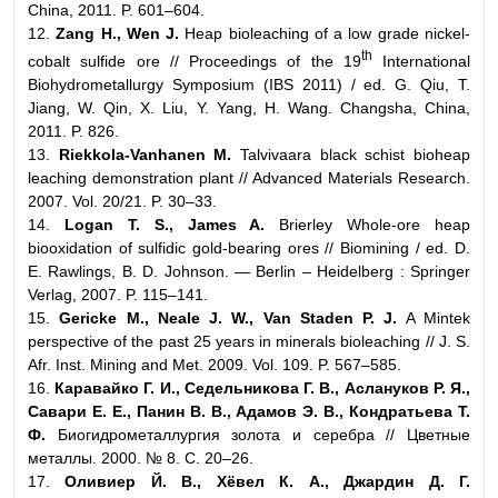
China, 2011. P. 601–604.
12.
Zang H., Wen J.
Heap bioleaching of a low grade nickel-
th
cobalt sulfide ore // Proceedings of the 19
International
Biohydrometallurgy Symposium (IBS 2011) / ed. G. Qiu, T.
Jiang, W. Qin, X. Liu, Y. Yang, H. Wang. Changsha, China,
2011. P. 826.
13.
Riekkola-Vanhanen M.
Talvivaara black schist bioheap
leaching demonstration plant // Advanced Materials Research.
2007. Vol. 20/21. P. 30–33.
14.
Logan T. S., James A.
Brierley Whole-ore heap
biooxidation of sulfidic gold-bearing ores // Biomining / ed. D.
E. Rawlings, B. D. Johnson. — Berlin – Heidelberg : Springer
Verlag, 2007. P. 115–141.
15.
Gericke M., Neale J. W., Van Staden P. J.
A Mintek
perspective of the past 25 years in minerals bioleaching // J. S.
Afr. Inst. Mining and Met. 2009. Vol. 109. P. 567–585.
16.
Каравайко Г. И., Седельникова Г. В., Аслануков Р. Я.,
Савари Е. Е., Панин В. В., Адамов Э. В., Кондратьева Т.
Ф.
Биогидрометаллургия золота и серебра // Цветные
металлы. 2000. № 8. С. 20–26.
17.
Оливиер Й. В., Хёвел К. А., Джардин Д. Г.