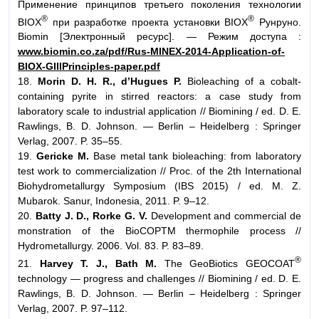
Применение принципов третьего поколения технологии
®
®
BIOX
при разработке проекта установки BIOX
Рунруно.
Biomin [Электронный ресурс]. — Режим доступа :
www.biomin.co.za/pdf/Rus-MINEX-2014-Application-of-
BIOX-GIIIPrinciples-paper.pdf
18.
Morin D. H. R., d’Hugues P.
Bioleaching of a cobalt-
containing pyrite in stirred reactors: a case study from
laboratory scale to industrial application // Biomining / ed. D. E.
Rawlings, B. D. Johnson. — Berlin – Heidelberg : Springer
Verlag, 2007. P. 35–55.
19.
Gericke M.
Base metal tank bioleaching: from laboratory
test work to commercialization // Proc. of the 2th International
Biohydrometallurgy Symposium (IBS 2015) / ed. M. Z.
Mubarok. Sanur, Indonesia, 2011. P. 9–12.
20.
Batty J. D., Rorke G. V.
Development and commercial de
monstration of the BioCOPTM thermophile process //
Hydrometallurgy. 2006. Vol. 83. P. 83–89.
®
21.
Harvey T. J., Bath M.
The GeoBiotics GEOCOAT
technology — progress and challenges // Biomining / ed. D. E.
Rawlings, B. D. Johnson. — Berlin – Heidelberg : Springer
Verlag, 2007. P. 97–112.