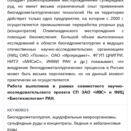
обладает разнообразными месторождениями сульфидных
руд, но имеет весьма ограниченный опыт применения
биогидрометаллургических технологий. На ее территории
действует только одно предприятие, на котором с 2000 г.
осуществляется промышленная переработка упорных руд
(концентратов) Олимпиадинского месторождения с
помощью биоокисления. Большой объем выполненных
исследований в области биогидрометаллургии в ведущих
отечественных научно-исследовательских организациях
(НИЦ ОАО «Полюс», ОАО «Иргиредмет», ФГУП ЦНИГРИ,
НИТУ «МИСиС», ИНМИ РАН и др.) показывает, что
внедрение биогидрометаллургических процессов в России
может быть весьма перспективно, но на данный момент
практически не осуществляется.
Работа выполнена в рамках совместного на
учно-
исследовательского проекта СП ЗАО «ИВС» и
ФИЦ
«Биотехнологии» РАН.
KEYWORDS
Биогидрометаллургия, ацидофильные микроорганизмы,
сульфидные руды и концентраты, бедные и забалансовые
руды