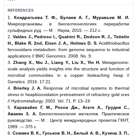
REFERENCES
1.
Кондратьева Т. Ф., Булаев А. Г., Муравьев М. И.
Микроорганизмы в биогеотехнологиях переработки
сульфидных руд. — М. : Наука, 2015. — 212 с.
2.
Valdes J., Pedroso I., Quatrini R., Dodson R. J., Tettelin
H., Blake R.
2nd, Eisen J. A., Holmes D. S.
Acidithiobacillus
ferrooxidans metabolism: from genome sequence to industrial
applications // BMC Genomics. 2008. No. 9.
3.
Zhang X., Niu J., Liang Y., Liu X., Yin H.
Metagenome-
scale analysis yields insights into the structure and function of
microbial communities in a copper bioleaching heap //
Genetics. 2016. 17:21.
4.
Brierley J. A.
Response of microbial systems to thermal
stress in heapbiooxidation pretreatment of refractory gold ores
// Hydrometallurgy. 2003. Vol. 71. P. 13–19.
5.
Каравайко Г. М., Росси Дж., Агате А., Грудев С.,
Авакян З. А.
Биогеотехнология металлов. Практическое
руководство. — М. : Центр международных проектов ГКНТ,
1989. — 375 с.
6.
Совмен В. К., Гуськов В. Н., Белый А. В., Кузина З. П.,