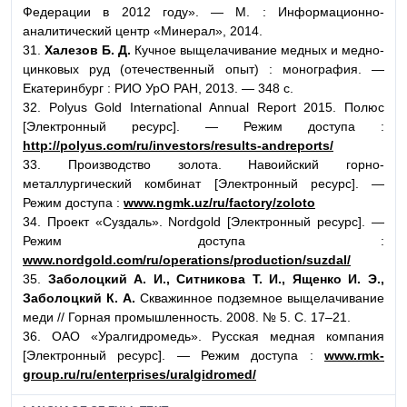
Федерации в 2012 году». — М. : Информационно-
аналитический центр «Минерал», 2014.
31.
Халезов Б. Д.
Кучное выщелачивание медных и медно-
цинковых руд (отечественный опыт) : монография. —
Екатеринбург : РИО УрО РАН, 2013. — 348 с.
32. Polyus Gold International Annual Report 2015. Полюс
[Электронный ресурс]. — Режим доступа :
http://polyus.com/ru/investors/results-andreports/
33. Производство золота. Навоийский горно-
металлургический комбинат [Электронный ресурс]. —
Режим доступа :
www.ngmk.uz/ru/factory/zoloto
34. Проект «Суздаль». Nordgold [Электронный ресурс]. —
Режим доступа :
www.nordgold.com/ru/operations/production/suzdal/
35.
Заболоцкий А. И., Ситникова Т. И., Ященко И. Э.,
Заболоцкий К. А.
Скважинное подземное выщелачивание
меди // Горная промышленность. 2008. № 5. C. 17–21.
36. ОАО «Уралгидромедь». Русская медная компания
[Электронный ресурс]. — Режим доступа :
www.rmk-
group.ru/ru/enterprises/uralgidromed/