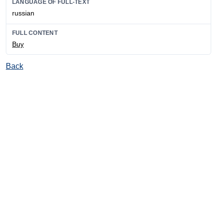
LANGUAGE OF FULL-TEXT
russian
FULL CONTENT
Buy
Back
© Ore and Metals Publishing House 2011-2026