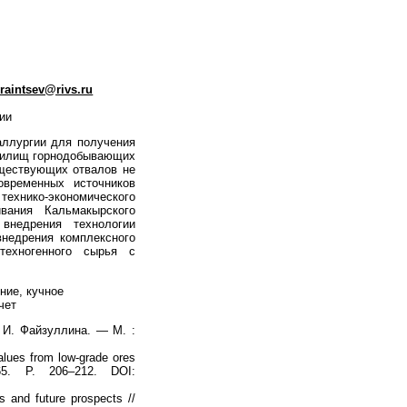
raintsev@rivs.ru
ии
ллургии для получения
анилищ горнодобывающих
уществующих отвалов не
овременных источников
ехнико-экономического
вания Кальмакырского
 внедрения технологии
недрения комплексного
техногенного сырья с
ние, кучное
чет
 И. Файзуллина. — М. :
alues from low-grade ores
65. P. 206–212. DOI:
s and future prospects //