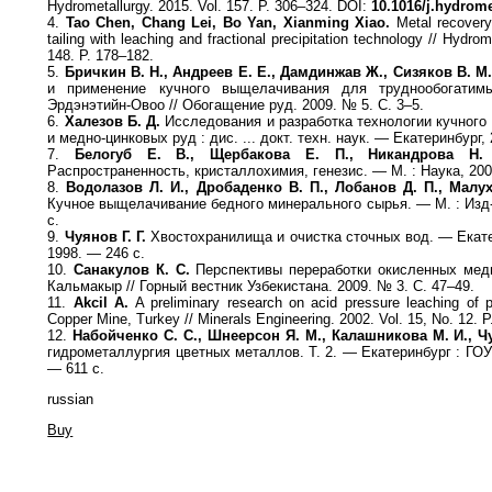
Hydrometallurgy. 2015. Vol. 157. P. 306–324. DOI:
10.1016/j.hydrome
4.
Tao Chen, Chang Lei, Bo Yan, Xianming Xiao.
Metal recovery
tailing with leaching and fractional precipitation technology // Hydro
148. P. 178–182.
5.
Бричкин В. Н., Андреев Е. Е., Дамдинжав Ж., Сизяков В. М.
и применение кучного выщелачивания для труднообогатим
Эрдэнэтийн-Овоо // Обогащение руд. 2009. № 5. С. 3–5.
6.
Халезов Б. Д.
Исследования и разработка технологии кучног
и медно-цинковых руд : дис. ... докт. техн. наук. — Екатеринбург,
7.
Белогуб Е. В., Щербакова Е. П., Никандрова Н.
Распространенность, кристаллохимия, генезис. — М. : Наука, 200
8.
Водолазов Л. И., Дробаденко В. П., Лобанов Д. П., Малух
Кучное выщелачивание бедного минерального сырья. — М. : Изд-
с.
9.
Чуянов Г. Г.
Хвостохранилища и очистка сточных вод. — Екате
1998. — 246 с.
10.
Санакулов К. С.
Перспективы переработки окисленных мед
Кальмакыр // Горный вестник Узбекистана. 2009. № 3. С. 47–49.
11.
Akcil A.
A preliminary research on acid pressure leaching of p
Copper Mine, Turkey // Minerals Engineering. 2002. Vol. 15, No. 12. 
12.
Набойченко С. С., Шнеерсон Я. М., Калашникова М. И., Чу
гидрометаллургия цветных металлов. Т. 2. — Екатеринбург : ГО
— 611 с.
russian
Buy