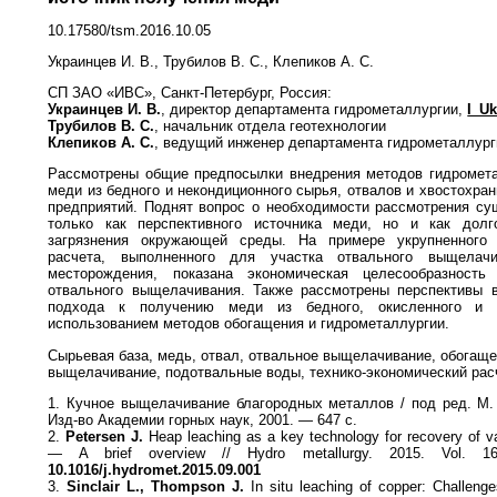
10.17580/tsm.2016.10.05
Украинцев И. В., Трубилов В. С., Клепиков А. С.
СП ЗАО «ИВС», Санкт-Петербург, Россия:
Украинцев И. В.
, директор департамента гидрометаллургии,
I_Uk
Трубилов В. С.
, начальник отдела геотехнологии
Клепиков А. С.
, ведущий инженер департамента гидрометаллург
Рассмотрены общие предпосылки внедрения методов гидромета
меди из бедного и некондиционного сырья, отвалов и хвостохр
предприятий. Поднят вопрос о необходимости рассмотрения с
только как перспективного источника меди, но и как долг
загрязнения окружающей среды. На примере укрупненного т
расчета, выполненного для участка отвального выщелачи
месторождения, показана экономическая целесообразность
отвального выщелачивания. Также рассмотрены перспективы в
подхода к получению меди из бедного, окисленного и 
использованием методов обогащения и гидрометаллургии.
Сырьевая база, медь, отвал, отвальное выщелачивание, обогаще
выщелачивание, подотвальные воды, технико-экономический рас
1. Кучное выщелачивание благородных металлов / под ред. М.
Изд-во Академии горных наук, 2001. — 647 с.
2.
Petersen J.
Heap leaching as a key technology for recovery of v
— A brief overview // Hydro metallurgy. 2015. Vol. 1
10.1016/j.hydromet.2015.09.001
3.
Sinclair L., Thompson J.
In situ leaching of copper: Challenge