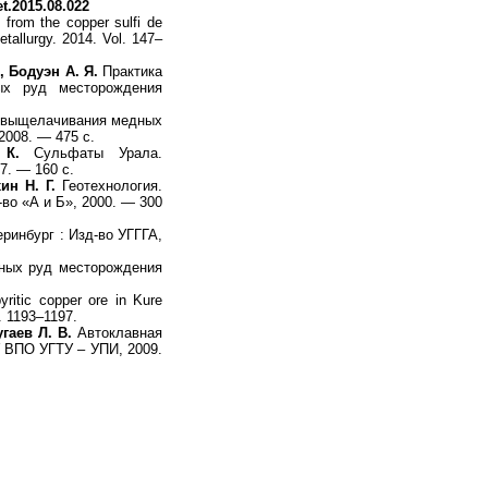
t.2015.08.022
 from the copper sulfi de
metallurgy. 2014. Vol. 147–
, Бодуэн А. Я.
Практика
ых руд месторождения
о выщелачивания медных
 2008. — 475 с.
 К.
Сульфаты Урала.
7. — 160 с.
ин Н. Г.
Геотехнология.
во «А и Б», 2000. — 300
ринбург : Изд-во УГГГА,
ных руд месторождения
yritic copper ore in Kure
P. 1193–1197.
гаев Л. В.
Автоклавная
У ВПО УГТУ – УПИ, 2009.