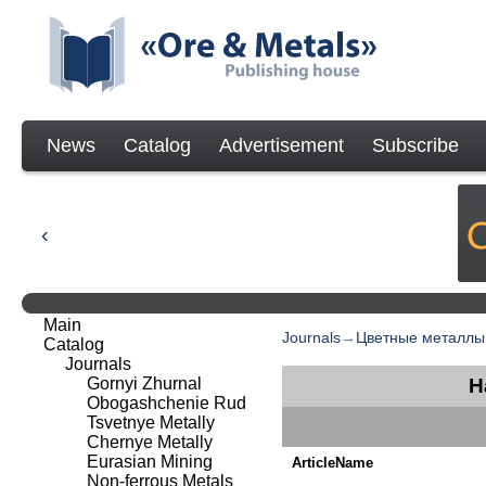
News
Catalog
Advertisement
Subscribe
Main
Journals
→
Цветные металлы
Catalog
Journals
Gornyi Zhurnal
Н
Obogashchenie Rud
Tsvetnye Metally
Chernye Metally
Eurasian Mining
ArticleName
Non-ferrous Metals