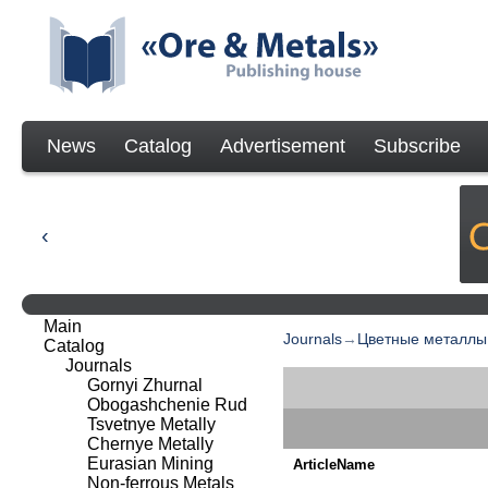
News
Catalog
Advertisement
Subscribe
Main
Journals
→
Цветные металлы
Catalog
Journals
Gornyi Zhurnal
Obogashchenie Rud
Tsvetnye Metally
Chernye Metally
Eurasian Mining
ArticleName
Non-ferrous Metals