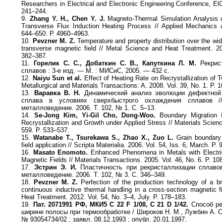
Researchers in Electrical and Electronic Engineering Conference, 
241–244.
9.
Zhang Y. H., Chen Y. J.
Magneto-Thermal Simulation Analysis o
Transverse Flux Induction Heating Process // Applied Mechanics a
644–650. Р. 4960–4963.
10.
Pevzner M. Z.
Temperature and property distribution over the widt
transverse magnetic field // Metal Science and Heat Treatment. 20
382–387.
11.
Горелик С. С., Добаткин С. В., Капуткина Л. М.
Рекрис
сплавов : 3-е изд. — М. : МИСиС, 2005. — 432 с.
12.
Naiyu Sun et al.
Effect of Heating Rate on Recrystallization of 
Metallurgical and Materials Transactions: A. 2008. Vol. 39, No. 1. P. 
13.
Варавка В. Н.
Динамический анализ эволюции дефектной
сплава в условиях сверхбыстрого охлаждения сплавов 
металловедение. 2006. Т. 102, № 1. С. 5–13.
14.
Se-Jong Kim, Yi-Gil Cho, Dong-Woo.
Boundary Migration I
Recrystallization and Growth under Applied Stress // Materials Scie
559. P. 533–537.
15.
Watanabe T., Tsurekawa S., Zhao X., Zuo L.
Grain boundary 
field application // Scripta Materialia. 2006. Vol. 54, Iss. 6, March. P.
16.
Masato Enomoto.
Enhanced Phenomena in Metals with Electric
Magnetic Fields // Materials Transactions. 2005. Vol. 46, No. 6. P. 1
17.
Эстрин Э. И.
Пластичность при рекристаллизации сплавов
металловедение. 2006. Т. 102, № 3. С. 346–349.
18.
Pevzner M. Z.
Perfection of the production technology of a bra
continuous inductive thermal handling in a cross-section magnetic f
Heat Treatment. 2012. Vol. 54, No. 3–4, July. P. 178–183.
19.
Пат. 2071991 РФ, МКИ5 C 22 F 1/08, C 21 D 1/42.
Способ ре
ширине полосы при термообработке / Широков Н. М., Лужбин А. С.
№ 93054734/02 ; заявл. 08.12.1993 ; опубл. 20.01.1997.