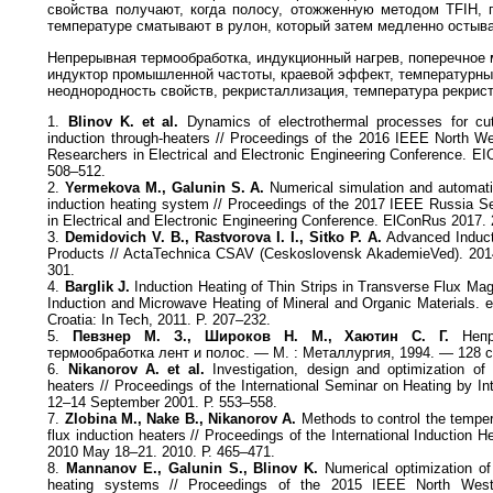
свойства получают, когда полосу, отожженную методом TFIH, 
температуре сматывают в рулон, который затем медленно остыва
Непрерывная термообработка, индукционный нагрев, поперечное 
индуктор промышленной частоты, краевой эффект, температурн
неоднородность свойств, рекристаллизация, температура рекрис
1.
Blinov K. et al.
Dynamics of electrothermal processes for cut
induction through-heaters // Proceedings of the 2016 IEEE North W
Researchers in Electrical and Electronic Engineering Conference. 
508–512.
2.
Yermekova M., Galunin S. A.
Numerical simulation and automatic
induction heating system // Proceedings of the 2017 IEEE Russia S
in Electrical and Electronic Engineering Conference. ElConRus 2017.
3.
Demidovich V. B., Rastvorova I. I., Sitko P. A.
Advanced Inducti
Products // ActaTechnica CSAV (Ceskoslovensk AkademieVed). 2014.
301.
4.
Barglik J.
Induction Heating of Thin Strips in Transverse Flux Mag
Induction and Microwave Heating of Mineral and Organic Materials. e
Croatia: In Tech, 2011. P. 207–232.
5.
Певзнер М. З., Широков Н. М., Хаютин С. Г.
Непре
термообработка лент и полос. — М. : Металлургия, 1994. — 128 c
6.
Nikanorov A. et al.
Investigation, design and optimization of 
heaters // Proceedings of the International Seminar on Heating by I
12–14 September 2001. Р. 553–558.
7.
Zlobina M., Nake B., Nikanorov A.
Methods to control the tempera
flux induction heaters // Proceedings of the International Induction
2010 May 18–21. 2010. Р. 465–471.
8.
Mannanov E., Galunin S., Blinov K.
Numerical optimization of 
heating systems // Proceedings of the 2015 IEEE North Wes