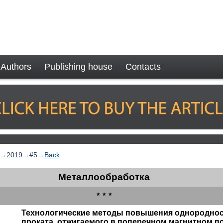
Authors
Publishing house
Contacts
→
2019
→
#5
→
Back
Металлообработка
* * *
Технологические методы повышения однороднос
проката, отжигаемого в поперечном магнитном п