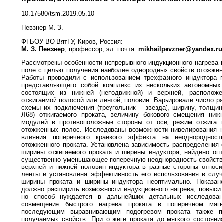
10.17580/tsm.2019.05.10
Певзнер М. З.
ФГБОУ ВО ВятГУ, Киров, Россия:
М. З. Певзнер
, профессор, эл. почта:
mikhailpevzner@yandex.r
Рассмотрены особенности непрерывного индукционного нагрева 
поле с целью получения наиболее однородных свойств отожженн
Работы проводили с использованием трехфазного индуктора 
представляющего собой комплекс из нескольких автономных 
состоящих из нижней (неподвижной) и верхней, располож
отжигаемой полосой или лентой, половин. Варьировали число р
схемы их подключения (треугольник – звезда), ширину, толщин
Л68) отжигаемого проката, величину бокового смещения ниж
модулей в противоположные стороны от оси, режим отжига 
отожженных полос. Исследованы возможности нивелирования н
влияния поперечного краевого эффекта на неоднороднос
отожженного проката. Установлена зависимость распределения 
ширины отжигаемого проката и ширины индуктора; найдено оп
существенно уменьшающее поперечную неоднородность свойств
верхней и нижней половин индуктора в разные стороны относ
ленты и установлена эффективность его использования в случ
ширины проката и ширины индуктора неоптимально. Показан
должно расширить возможности индукционного нагрева, повысит
но способ нуждается в дальнейших детальных исследовани
совмещение быстрого нагрева проката в поперечном маг
последующим выравнивающим подогревом проката также п
получаемых свойств. При отжиге проката до мягкого состоян