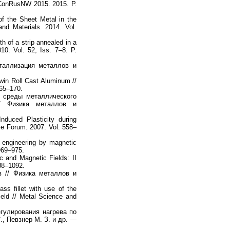
ElConRusNW 2015. 2015. Р.
f the Sheet Metal in the
nd Materials. 2014. Vol.
h of a strip annealed in a
10. Vol. 52, Iss. 7–8. P.
таллизация металлов и
Twin Roll Cast Aluminum //
165–170.
 среды металлического
// Физика металлов и
nduced Plasticity during
nce Forum. 2007. Vol. 558–
engineering by magnetic
 969–975.
 and Magnetic Fields: II
088–1092.
 // Физика металлов и
ss fillet with use of the
ield // Metal Science and
гулирования нагрева по
, Певзнер М. З. и др. —