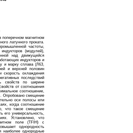
u
в поперечном магнитном
ого латунного проката.
промышленной частоты,
индукторов (модулей),
енной над движущейся
аботающих индукторов и
у и марку сплава (Л63,
ней и верхней половин
и скорость охлаждения
егативных последствий
ть свойств по ширине
свойств от соотношения
тимальное соотношение,
. Опробовано смещение
ительно оси полосы или
аях, когда соотношение
о, что такое смещение
ь его универсальность,
ях. Установлено, что
нитном поле (TFIH) с
овышает однородность
ия наиболее однородные