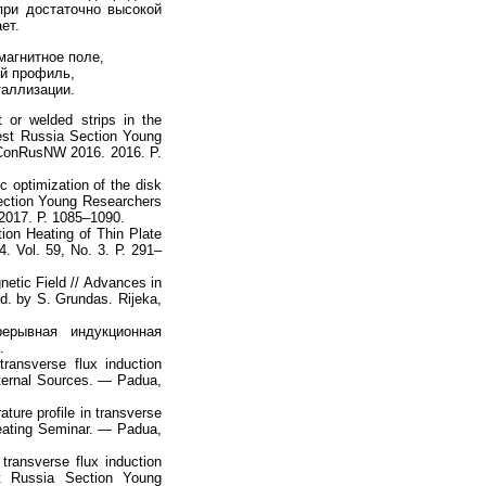
при достаточно высокой
ет.
магнитное поле,
ый профиль,
таллизации.
 or welded strips in the
est Russia Section Young
EIConRusNW 2016. 2016. P.
 optimization of the disk
ection Young Researchers
 2017. Р. 1085–1090.
on Heating of Thin Plate
 Vol. 59, No. 3. Р. 291–
netic Field // Advances in
d. by S. Grundas. Rijeka,
рывная индукционная
.
transverse flux induction
nternal Sources. — Padua,
ture profile in transverse
 Heating Seminar. — Padua,
transverse flux induction
t Russia Section Young