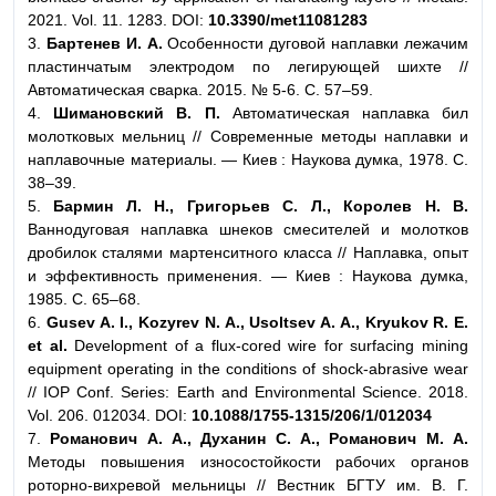
2021. Vol. 11. 1283. DOI:
10.3390/met11081283
3.
Бартенев И. А.
Особенности дуговой наплавки лежачим
пластинчатым электродом по легирующей шихте //
Автоматическая сварка. 2015. № 5-6. С. 57–59.
4.
Шимановский В. П.
Автоматическая наплавка бил
молотковых мельниц // Современные методы наплавки и
наплавочные материалы. — Киев : Наукова думка, 1978. С.
38–39.
5.
Бармин Л. Н., Григорьев С. Л., Королев Н. В.
Ваннодуговая наплавка шнеков смесителей и молотков
дробилок сталями мартенситного класса // Наплавка, опыт
и эффективность применения. — Киев : Наукова думка,
1985. С. 65–68.
6.
Gusev A. I., Kozyrev N. A., Usoltsev A. A., Kryukov R. E.
et al.
Development of a flux-cored wire for surfacing mining
equipment operating in the conditions of shock-abrasive wear
// IOP Conf. Series: Earth and Environmental Science. 2018.
Vol. 206. 012034. DOI:
10.1088/1755-1315/206/1/012034
7.
Романович А. А., Духанин С. А., Романович М. А.
Методы повышения износостойкости рабочих органов
роторно-вихревой мельницы // Вестник БГТУ им. В. Г.