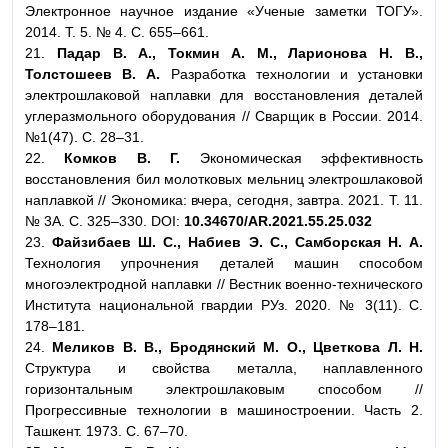
Электронное научное издание «Ученые заметки ТОГУ».
2014. Т. 5. № 4. С. 655–661.
21.
Падар В. А., Токмин А. М., Ларионова Н. В.,
Толстошеев В. А.
Разработка технологии и установки
электрошлаковой наплавки для восстановления деталей
углеразмольного оборудования // Сварщик в России. 2014.
№1(47). С. 28–31.
22.
Комков В. Г.
Экономическая эффективность
восстановления бил молотковых мельниц электрошлаковой
наплавкой // Экономика: вчера, сегодня, завтра. 2021. Т. 11.
№ 3А. С. 325–330. DOI:
10.34670/AR.2021.55.25.032
23.
Файзибаев Ш. С., Набиев Э. С., Самборская Н. А.
Технология упрочнения деталей машин способом
многоэлектродной наплавки // Вестник военно-технического
Института национальной гвардии РУз. 2020. № 3(11). С.
178–181.
24.
Меликов В. В., Бродянский М. О., Цветкова Л. Н.
Структура и свойства металла, наплавленного
горизонтальным электрошлаковым способом //
Прогрессивные технологии в машиностроении. Часть 2.
Ташкент. 1973. С. 67–70.