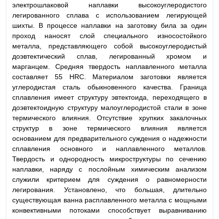
электрошлаковой наплавки высокоуглеродистого
легированного сплава с использованием легирующей
шихты. В процессе наплавки на заготовку била за один
проход наносят слой специального износостойкого
металла, представляющего собой высокоуглеродистый
доэвтектический сплав, легированный хромом и
марганцем. Средняя твердость наплавленного металла
составляет 55 HRC. Материалом заготовки является
углеродистая сталь обыкновенного качества. Граница
сплавления имеет структуру эвтектоида, переходящего в
доэвтектоидную структуру малоуглеродистой стали в зоне
термического влияния. Отсутствие хрупких закалочных
структур в зоне термического влияния является
основанием для предварительного суждения о надежности
сплавления основного и наплавленного металлов.
Твердость и однородность микроструктуры по сечению
наплавки, наряду с послойным химическим анализом
служили критерием для суждения о равномерности
легирования. Установлено, что большая, длительно
существующая ванна расплавленного металла с мощными
конвективными потоками способствует выравниванию