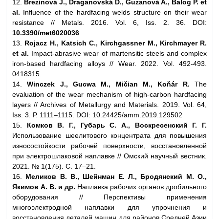
12.
Brezinová J., Draganovská D., Guzanová A., Balog P. et
al.
Influence of the hardfacing welds structure on their wear
resistance // Metals. 2016. Vol. 6, Iss. 2. 36. DOI:
10.3390/met6020036
13.
Rojacz H., Katsich C., Kirchgassner M., Kirchmayer R.
et al.
Impact-abrasive wear of martensitic steels and complex
iron-based hardfacing alloys // Wear. 2022. Vol. 492-493.
0418315.
14.
Winczek J., Gucwa M., Mičian M., Koňár R.
The
evaluation of the wear mechanism of high-carbon hardfacing
layers // Archives of Metallurgy and Materials. 2019. Vol. 64,
Iss. 3. Р. 1111–1115. DOI: 10.24425/amm.2019.129502
15.
Комков В. Г., Губарь С. А., Воскресенский Г. Г.
Использование шеелитового концентрата для повышения
износостойкости рабочей поверхности, восстановленной
при электрошлаковой наплавке // Омский научный вестник.
2021. № 1(175). С. 17–21.
16.
Меликов В. В., Шейнман Е. Л., Бродянский М. О.,
Якимов А. В. и др.
Наплавка рабочих органов дробильного
оборудования // Перспективы применения
многоэлектродной наплавки для упрочнения и
восстановления деталей машин для районов Средней Азии