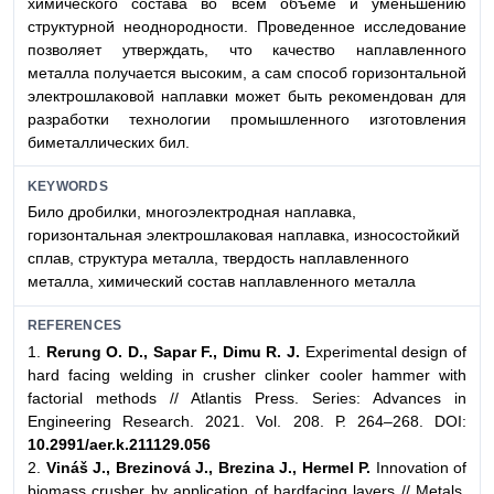
химического состава во всем объеме и уменьшению
структурной неоднородности. Проведенное исследование
позволяет утверждать, что качество наплавленного
металла получается высоким, а сам способ горизонтальной
электрошлаковой наплавки может быть рекомендован для
разработки технологии промышленного изготовления
биметаллических бил.
KEYWORDS
Било дробилки, многоэлектродная наплавка,
горизонтальная электрошлаковая наплавка, износостойкий
сплав, структура металла, твердость наплавленного
металла, химический состав наплавленного металла
REFERENCES
1.
Rerung O. D., Sapar F., Dimu R. J.
Experimental design of
hard facing welding in crusher clinker cooler hammer with
factorial methods // Atlantis Press. Series: Advances in
Engineering Research. 2021. Vol. 208. Р. 264–268. DOI:
10.2991/aer.k.211129.056
2.
Vináš J., Brezinová J., Brezina J., Hermel P.
Innovation of
biomass crusher by application of hardfacing layers // Metals.