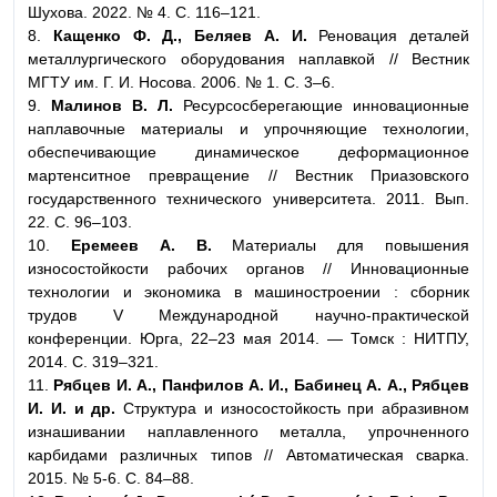
Шухова. 2022. № 4. С. 116–121.
8.
Кащенко Ф. Д., Беляев А. И.
Реновация деталей
металлургического оборудования наплавкой // Вестник
МГТУ им. Г. И. Носова. 2006. № 1. С. 3–6.
9.
Малинов В. Л.
Ресурсосберегающие инновационные
наплавочные материалы и упрочняющие технологии,
обеспечивающие динамическое деформационное
мартенситное превращение // Вестник Приазовского
государственного технического университета. 2011. Вып.
22. С. 96–103.
10.
Еремеев А. В.
Материалы для повышения
износостойкости рабочих органов // Инновационные
технологии и экономика в машиностроении : сборник
трудов V Международной научно-практической
конференции. Юрга, 22–23 мая 2014. — Томск : НИТПУ,
2014. С. 319–321.
11.
Рябцев И. А., Панфилов А. И., Бабинец А. А., Рябцев
И. И. и др.
Структура и износостойкость при абразивном
изнашивании наплавленного металла, упрочненного
карбидами различных типов // Автоматическая сварка.
2015. № 5-6. С. 84–88.