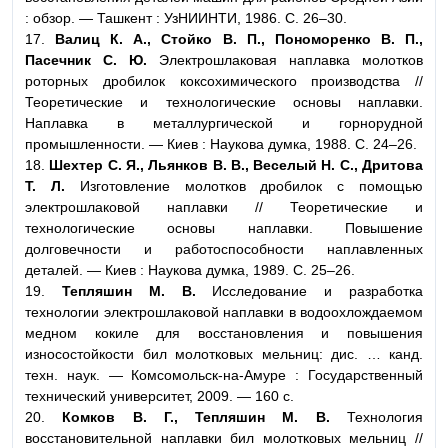
: обзор. — Ташкент : УзНИИНТИ, 1986. С. 26–30.
17.
Валиц К. А., Стойко В. П., Пономоренко В. П.,
Пасечник С. Ю.
Электрошлаковая наплавка молотков
роторных дробилок коксохимического производства //
Теоретические и технологические основы наплавки.
Наплавка в металлургической и горнорудной
промышленности. — Киев : Наукова думка, 1988. С. 24–26.
18.
Шехтер С. Я., Льянков В. В., Веселый Н. С., Дритова
Т. Л.
Изготовление молотков дробилок с помощью
электрошлаковой наплавки // Теоретические и
технологические основы наплавки. Повышение
долговечности и работоспособности наплавленных
деталей. — Киев : Наукова думка, 1989. С. 25–26.
19.
Тепляшин М. В.
Исследование и разработка
технологии электрошлаковой наплавки в водоохлождаемом
медном кокиле для восстановления и повышения
износостойкости бил молотковых мельниц: дис. … канд.
техн. наук. — Комсомольск-на-Амуре : Государственный
технический университет, 2009. — 160 с.
20.
Комков В. Г., Тепляшин М. В.
Технология
восстановительной наплавки бил молотковых мельниц //