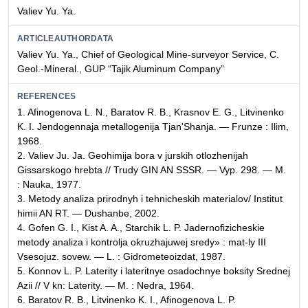
Valiev Yu. Ya.
ARTICLEAUTHORDATA
Valiev Yu. Ya., Chief of Geological Mine-surveyor Service, C.
Geol.-Mineral., GUP “Tajik Aluminum Company”
REFERENCES
1. Afinogenova L. N., Baratov R. B., Krasnov E. G., Litvinenko
K. I. Jendogennaja metallogenija Tjan'Shanja. — Frunze : Ilim,
1968.
2. Valiev Ju. Ja. Geohimija bora v jurskih otlozhenijah
Gissarskogo hrebta // Trudy GIN AN SSSR. — Vyp. 298. — M.
: Nauka, 1977.
3. Metody analiza prirodnyh i tehnicheskih materialov/ Institut
himii AN RT. — Dushanbe, 2002.
4. Gofen G. I., Kist A. A., Starchik L. P. Jadernofizicheskie
metody analiza i kontrolja okruzhajuwej sredy» : mat-ly III
Vsesojuz. sovew. — L. : Gidrometeoizdat, 1987.
5. Konnov L. P. Laterity i lateritnye osadochnye boksity Srednej
Azii // V kn: Laterity. — M. : Nedra, 1964.
6. Baratov R. B., Litvinenko K. I., Afinogenova L. P.