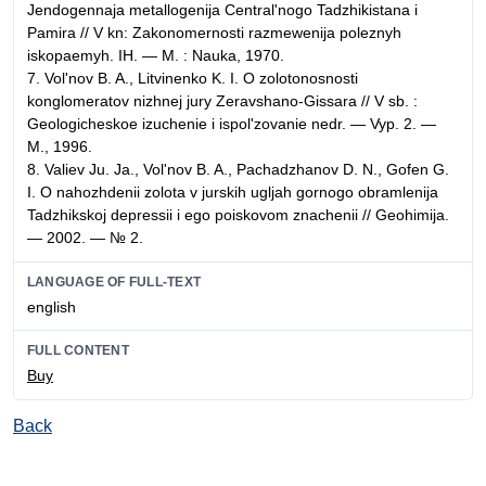
Jendogennaja metallogenija Central'nogo Tadzhikistana i
Pamira // V kn: Zakonomernosti razmewenija poleznyh
iskopaemyh. IH. — M. : Nauka, 1970.
7. Vol'nov B. A., Litvinenko K. I. O zolotonosnosti
konglomeratov nizhnej jury Zeravshano-Gissara // V sb. :
Geologicheskoe izuchenie i ispol'zovanie nedr. — Vyp. 2. —
M., 1996.
8. Valiev Ju. Ja., Vol'nov B. A., Pachadzhanov D. N., Gofen G.
I. O nahozhdenii zolota v jurskih ugljah gornogo obramlenija
Tadzhikskoj depressii i ego poiskovom znachenii // Geohimija.
— 2002. — № 2.
LANGUAGE OF FULL-TEXT
english
FULL CONTENT
Buy
Back