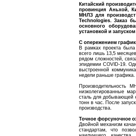
Китайский производите
провинция Аньхой, К
МНЛЗ для производств
Technologies. Заказ 
основного оборудова
установкой и запуском
С опережением график
В рамках проекта была
всего лишь 13,5 месяцев
рядом сложностей, связ
эпидемии COVID-19. Одн
выстроенной коммуника
недели раньше графика.
Производительность М
низколегированные мар
сталь для добывающей о
тонн в час. После запу
производства.
Точное форсуночное о
Двойной механизм качан
стандартам, что позв
наилучшего качества 