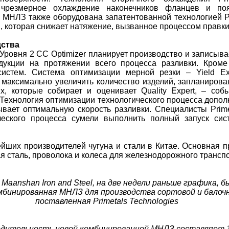
 чрезмерное охлаждение наконечников фланцев и по
я МНЛЗ также оборудована запатентованной технологией Pr
, которая снижает натяжение, вызванное процессом правки
дства
Уровня 2 CC Optimizer планирует производство и записыва
дукции на протяжении всего процесса разливки. Кроме
систем. Система оптимизации мерной резки – Yield Ex
 максимально увеличить количество изделий, запланирова
, которые собирает и оценивает Quality Expert, – соб
 Технология оптимизации технологического процесса допо
тывает оптимальную скорость разливки. Специалисты Prime
ческого процесса сумели выполнить полный запуск сис
нейших производителей чугуна и стали в Китае. Основная 
я сталь, проволока и колеса для железнодорожного транспо
 Maanshan Iron and Steel, на две недели раньше графика, 
бинированная МНЛЗ для производства сортовой и балочн
поставленная Primetals Technologies
одительность новой комбинированной МНЛЗ составляет 1