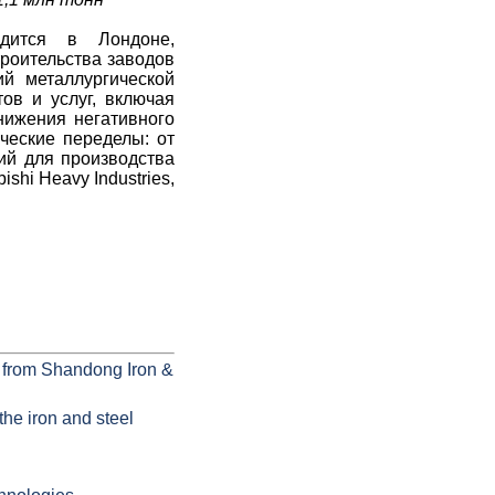
дится в Лондоне,
троительства заводов
ий металлургической
ов и услуг, включая
нижения негативного
ческие переделы: от
ий для производства
shi Heavy Industries,
ll from Shandong Iron &
he iron and steel