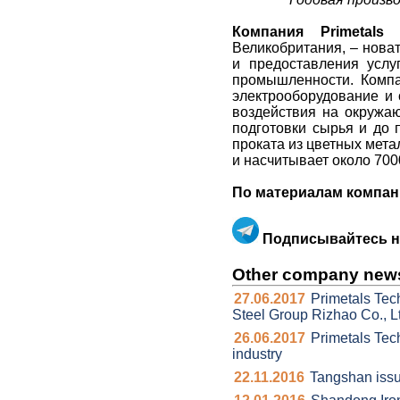
Компания Primetals T
Великобритания, – нова
и предоставления услу
промышленности. Компа
электрооборудование и 
воздействия на окружа
подготовки сырья и до 
проката из цветных метал
и насчитывает около 700
По материалам компании
Подписывайтесь на
Other company new
27.06.2017
Primetals Tech
Steel Group Rizhao Co., L
26.06.2017
Primetals Tec
industry
22.11.2016
Tangshan issue