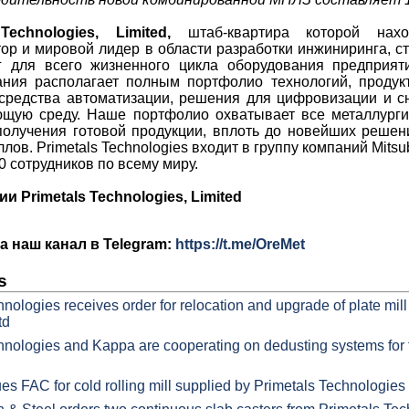
echnologies, Limited,
штаб-квартира которой нахо
тор и мировой лидер в области разработки инжиниринга, с
г для всего жизненного цикла оборудования предприят
ния располагает полным портфолио технологий, продукт
средства автоматизации, решения для цифровизации и с
ющую среду. Наше портфолио охватывает все металлурги
получения готовой продукции, вплоть до новейших решен
лов. Primetals Technologies входит в группу компаний Mitsubi
0 сотрудников по всему миру.
 Primetals Technologies, Limited
 наш канал в Telegram:
https://t.me/OreMet
s
nologies receives order for relocation and upgrade of plate mi
td
hnologies and Kappa are cooperating on dedusting systems for t
s FAC for cold rolling mill supplied by Primetals Technologies