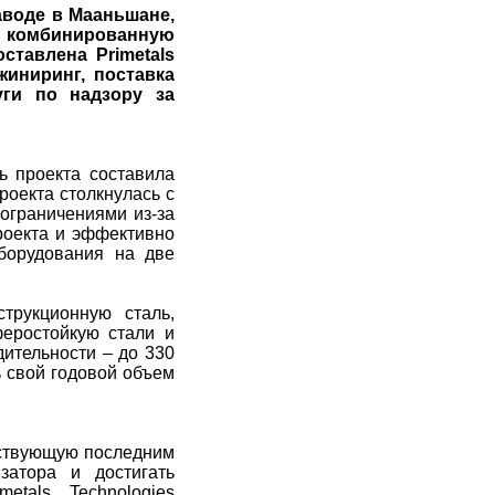
заводе в Мааньшане,
ю комбинированную
ставлена Primetals
жиниринг, поставка
уги по надзору за
ь проекта составила
роекта столкнулась с
ограничениями из-за
роекта и эффективно
борудования на две
трукционную сталь,
феростойкую стали и
ительности – до 330
ь свой годовой объем
тствующую последним
затора и достигать
etals Technologies