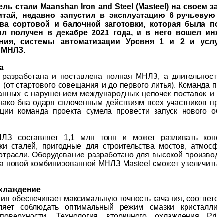
ль стали Maanshan Iron and Steel (Masteel) на своем 
итай, недавно запустил в эксплуатацию 6-ручьеву
а сортовой и балочной заготовки, которая была по
был получен в декабре 2021 года, и в него вошел ин
ния, системы автоматизации Уровня 1 и 2 и усл
 МНЛЗ.
а
 разработана и поставлена полная МНЛЗ, а длительност
 (от стартового совещания и до первого литья). Команда п
анных с нарушением международных цепочек поставок и 
ако благодаря сплоченным действиям всех участников п
ции команда проекта сумела провести запуск нового о
НЛЗ составляет 1,1 млн тонн и может разливать конс
ки сталей, пригодные для строительства мостов, атмос
трасли. Оборудование разработано для высокой производ
ска новой комбинированной МНЛЗ Masteel сможет увеличит
хлаждение
ия обеспечивает максимальную точность качания, соотве
оляет соблюдать оптимальный режим смазки кристалли
поверхности. Технология вторичного охлаждения Prim