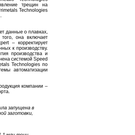
явление трещин на
imetals Technologies
.
ет данные о плавках,
 того, она включает
pert – корректирует
нных к производству.
ытия производства и
лнена системой Speed
tals Technologies по
темы автоматизации
продукция компании –
рта.
была запущена в
ой заготовки,
,1 млн тонн