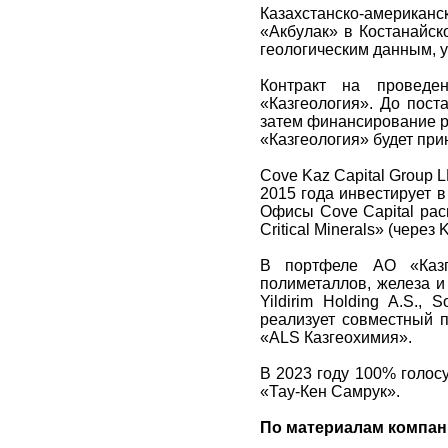
Казахстанско-америка
«Акбулак» в Костанайск
геологическим данным, 
Контракт на проведе
«Казгеология». До пост
затем финансирование р
«Казгеология» будет при
Сove Kaz Capital Group 
2015 года инвестирует 
Офисы Cove Capital ра
Critical Minerals» (чере
В портфеле АО «Казг
полиметаллов, железа и 
Yildirim Holding A.S.,
реализует совместный 
«ALS Казгеохимия».
В 2023 году 100% голос
«Тау-Кен Самрук».
По материалам компан