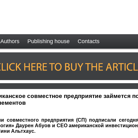
Authors
Publishing house
Contacts
иканское совместное предприятие займется п
лементов
и совместного предприятия (СП) подписали сегодня
логия» Даурен Абуов и CEO американской инвестицио
Пини Альтхаус.