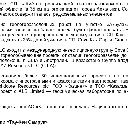
нское СП займётся реализацией геологоразведочного 
ой области (в 35 км на юго-запад от города Аркалыка). С
участок содержит запасы редкоземельных элементов.
ние геологоразведочных работ на участке «Акбула
ановки запасов на баланс проект будет финансировать ам
аспределится пропорционально долям участия в СП. Как с
надлежать 25% долей участия в СП, Cove Kaz Capital Group
LLC входит в международную инвестиционную группу Cove Ca
в горнодобывающие проекты от стадии геологоразведки до 
сположены в США и Австралии. В Казахстане группа вла
з KAZ Resources LLC (США)).
еология» более 30 инвестиционных проектов по пои
хрома с иностранными и казахстанскими партнерами, таким
 Solidcore Resources plc, ТОО «Казцинк» и ТОО «Казахм
проект с ALS Limited — геохимическая лаборатория по 
ующих акций АО «Казгеология» переданы Национальной г
ии «Тау-Кен Самрук»