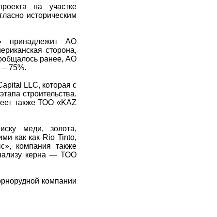
проекта на участке
огласно историческим
к» принадлежит АО
ериканская сторона,
ообщалось ранее, АО
 – 75%.
pital LLC, которая с
этапа строительства.
деет также ТОО «KAZ
ску меди, золота,
и как как Rio Tinto,
ыс», компания также
анализу керна — ТОО
орнорудной компании