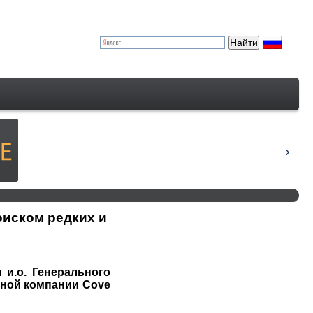
оиском редких и
 и.о. Генерального
нной компании Сove