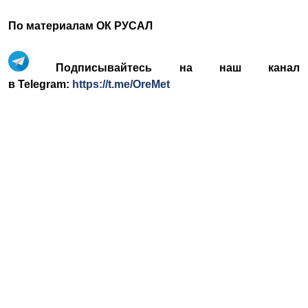
По материалам ОК РУСАЛ
Подписывайтесь на наш канал
в Telegram:
https://t.me/OreMet
© Ore and Metals Publishing House 2011-2026
totop
mainpage
Catalog
Subscribe