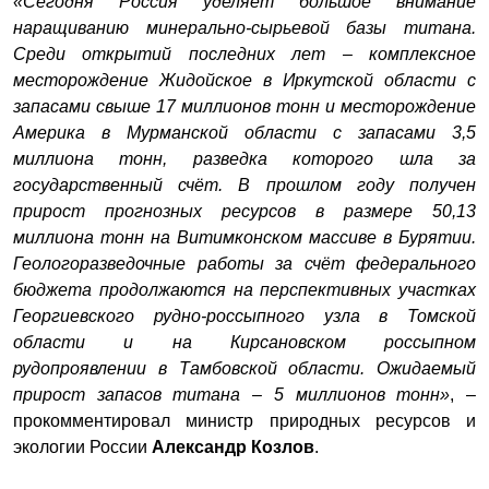
«Сегодня Россия уделяет большое внимание
наращиванию минерально-сырьевой базы титана.
Среди открытий последних лет – комплексное
месторождение Жидойское в Иркутской области с
запасами свыше 17 миллионов тонн и месторождение
Америка в Мурманской области с запасами 3,5
миллиона тонн, разведка которого шла за
государственный счёт. В прошлом году получен
прирост прогнозных ресурсов в размере 50,13
миллиона тонн на Витимконском массиве в Бурятии.
Геологоразведочные работы за счёт федерального
бюджета продолжаются на перспективных участках
Георгиевского рудно-россыпного узла в Томской
области и на Кирсановском россыпном
рудопроявлении в Тамбовской области. Ожидаемый
прирост запасов титана – 5 миллионов тонн»
, –
прокомментировал министр природных ресурсов и
экологии России
Александр Козлов
.